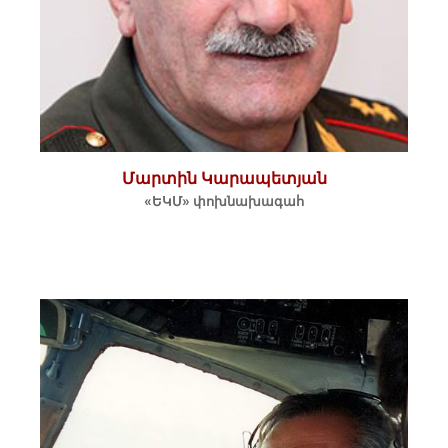
Մարտին Կարապետյան
«ԵԿՄ» փոխնախագահ