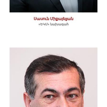
Սասուն Միքայելյան
«ԵԿՄ» նախագահ