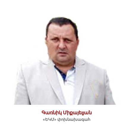
Գառնիկ Միքայելյան
«ԵԿՄ» փոխնախագահ