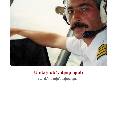
Ստեփան Նիկողոսյան
«ԵԿՄ» փոխնախագահ