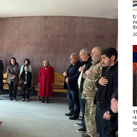
Ե
ո
ճ
2
1
Վ
գ
2