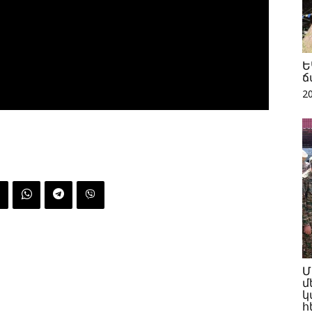
Ե
ճ
2
Մ
մ
կ
հ