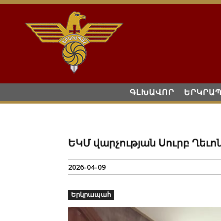
ԳԼԽԱՎՈՐ
ԵՐԿՐԱ
ԵԿՄ վարչության Սուրբ Ղեւոն
2026-04-09
Երկրապահ