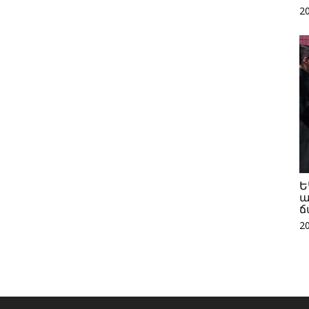
2
Ե
ա
ճ
2