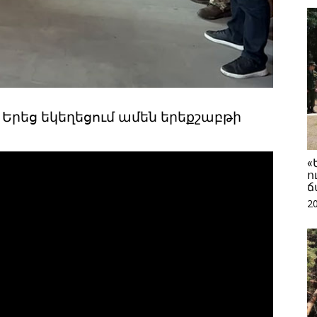
 Երեց եկեղեցում ամեն երեքշաբթի
«
ո
ճ
2