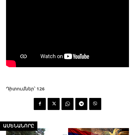
Դիտումներ՝
126
ԱՄԵՆԱՆՈՐԸ